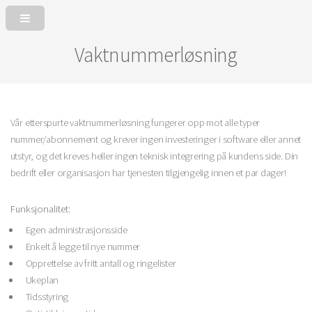
Vaktnummerløsning
Vår etterspurte vaktnummerløsning fungerer opp mot alle typer
nummer/abonnement og krever ingen investeringer i software eller annet
utstyr, og det kreves heller ingen teknisk integrering på kundens side. Din
bedrift eller organisasjon har tjenesten tilgjengelig innen et par dager!
Funksjonalitet:
Egen administrasjonsside
Enkelt å legge til nye nummer
Opprettelse av fritt antall og ringelister
Ukeplan
Tidsstyring