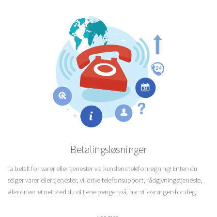
Betalingsløsninger
Ta betalt for varer eller tjenester via kundens telefonregning! Enten du
selger varer eller tjenester, vil drive telefonsupport, rådgivningstjeneste,
eller driver et nettsted du vil tjene penger på, har vi løsningen for deg.