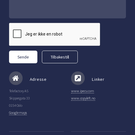
Adresse
Linker
Telefactory AS
www.ipecs.com
Skippergata 33
www.copyleft.no
0154 Oslo
Google maps