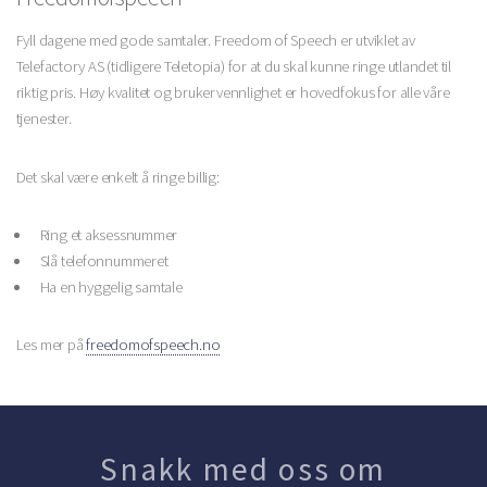
Fyll dagene med gode samtaler. Freedom of Speech er utviklet av
Telefactory AS (tidligere Teletopia) for at du skal kunne ringe utlandet til
riktig pris. Høy kvalitet og brukervennlighet er hovedfokus for alle våre
tjenester.
Det skal være enkelt å ringe billig:
Ring et aksessnummer
Slå telefonnummeret
Ha en hyggelig samtale
Les mer på
freedomofspeech.no
Snakk med oss om